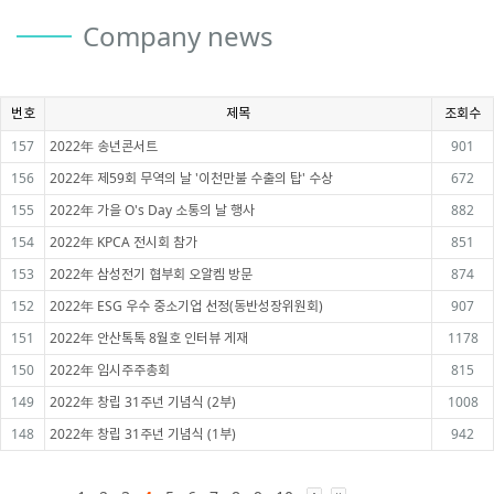
Company news
번호
제목
조회수
157
2022年 송년콘서트
901
156
2022年 제59회 무역의 날 '이천만불 수출의 탑' 수상
672
155
2022年 가을 O's Day 소통의 날 행사
882
154
2022年 KPCA 전시회 참가
851
153
2022年 삼성전기 협부회 오알켐 방문
874
152
2022年 ESG 우수 중소기업 선정(동반성장위원회)
907
151
2022年 안산톡톡 8월호 인터뷰 게재
1178
150
2022年 임시주주총회
815
149
2022年 창립 31주년 기념식 (2부)
1008
148
2022年 창립 31주년 기념식 (1부)
942